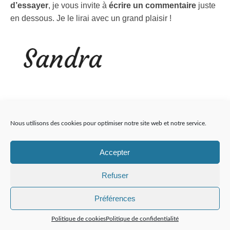
d’essayer
, je vous invite à
écrire un commentaire
juste
en dessous. Je le lirai avec un grand plaisir !
Sandra
1 septembre 2019
Categories ↓
Nous utilisons des cookies pour optimiser notre site web et notre service.
Accepter
Sandra
Refuser
Maman et professeur des écoles dans
une classe de PS MS GS, j’aime les
Préférences
adultes qui accompagnent les enfants
pour qu’ils soient heureux d’apprendre
Politique de cookies
Politique de confidentialité