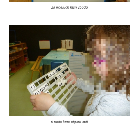
za iroeluch htsn vbpdg
ri moto lune pigam apit