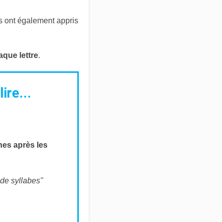
nts ont également appris
aque lettre
.
ire...
unes après les
s de syllabes"