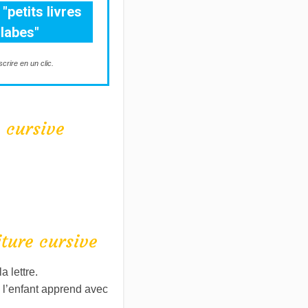
"petits livres
llabes"
rire en un clic.
n cursive
iture cursive
a lettre.
, l’enfant apprend avec