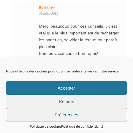
floriane
-
21 juillet 2019
Merci beaucoup pour ces conseils… c’est
vrai que le plus important est de recharger
les batteries, se vider la tête et tout paraît
plus clair!
Bonnes vacances et bon repos!
Floriane
Nous utilisons des cookies pour optimiser notre site web et notre service.
Reply
Accepter
Marie
-
Refuser
29 juillet 2019
Préférences
Bonjour, Sandra,
Sur les conseils d’une collègue, j’ai
Politique de cookies
Politique de confidentialité
découvert ton site qui est très riche!