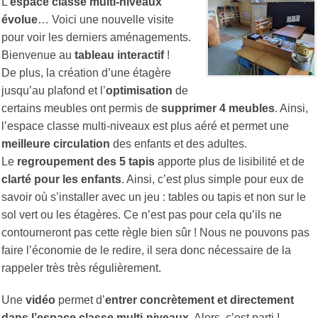
L’
espace classe multi-niveaux
évolue
… Voici une nouvelle visite
pour voir les derniers aménagements.
Bienvenue au
tableau interactif
!
De plus, la création d’une étagère
jusqu’au plafond et l’
optimisation
de
certains meubles ont permis de
supprimer 4 meubles
. Ainsi,
l’espace classe multi-niveaux est plus aéré et permet une
meilleure circulation
des enfants et des adultes.
Le
regroupement des 5 tapis
apporte plus de lisibilité et de
clarté pour les enfants
. Ainsi, c’est plus simple pour eux de
savoir où s’installer avec un jeu : tables ou tapis et non sur le
sol vert ou les étagères. Ce n’est pas pour cela qu’ils ne
contourneront pas cette règle bien sûr ! Nous ne pouvons pas
faire l’économie de le redire, il sera donc nécessaire de la
rappeler très très régulièrement.
Une
vidéo
permet d’
entrer
concrètement et directement
dans l’espace classe multi-niveaux
. Alors, c’est parti !