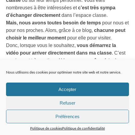
classe
ou sur leur temps personnel. Vous êtes
nombreuses à être intéressées et
c’est très sympa
d’échanger directement
dans l’espace classe.
Mais, nous avons toutes besoin de temps
pour nous et
pour nos proches. Alors, grâce à ce blog,
chacune peut
choisir le meilleur moment
pour elle pour visiter.
Donc, lorsque vous le souhaitez,
vous démarrez la
vidéo pour arriver directement dans ma classe
. C’est
magique et très pratique ! Vous pouvez même faire la
visite en pyjama dans votre canapé, c’est plus agréable
Nous utilisons des cookies pour optimiser notre site web et notre service.
et plus confortable !
Dans cette vidéo, vous pourrez
voir les différents
Accepter
espaces
, l’ameublement, l’organisation des activités, les
Refuser
affichages et combien de temps, cette réorganisation m’a
pris.
Préférences
Donc, du concret pour organiser l’espace classe en
maternelle.
Politique de cookies
Politique de confidentialité
Ainsi, j’espère vous pourrez vous dire que ça existe et